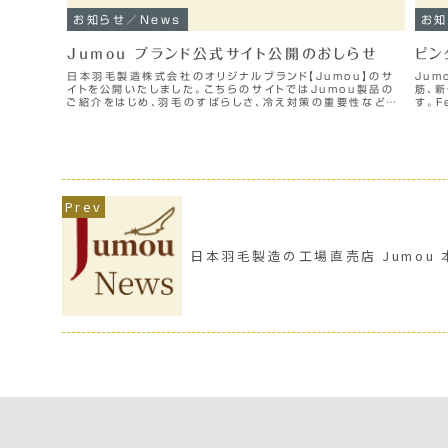
お知らせ／News
お知
Jumou ブランド公式サイト公開のおしらせ
ピン
日本羽毛製造株式会社のオリジナルブランド【Jumou】のサ
Jum
イトを公開いたしました。こちらのサイトではJumou製品の
筋、
ご紹介をはじめ、羽毛のすばらしさ、冷え対策の重要性などを
す。F
中心に情報発信をしていきます。また、製作の裏話などもでき
けま
たら、と考え...
日本羽毛製造の工場直売店 Jumou