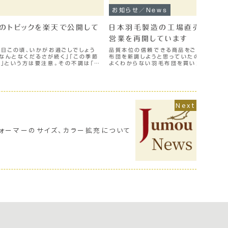
お知らせ／News
てのトピックを楽天で公開して
日本羽毛製造の工場直売店 Ju
営業を再開しています
日この頃、いかがお過ごしでしょう
品質本位の信頼できる商品をご提供します
、なんとなくだるさが続く」「この季節
布団を新調しようと思っていたのに」「通
」という方は要注意。その不調は「春
よくわからない羽毛布団を買いたくない」
季節の変わり目に様々な不調を引き起
いいものを信頼できる店で買いたいのに…
の声にお応えして、...
ォーマーのサイズ、カラー拡充について