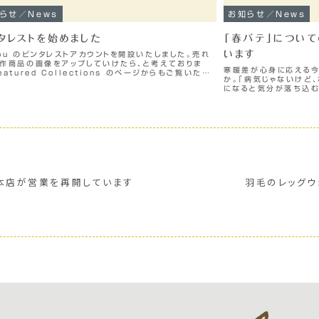
らせ／News
お知らせ／News
タレストを始めました
「春バテ」につい
います
ou のピンタレストアカウントを開設いたしました。売れ
新作商品の画像をアップしていけたら、と考えておりま
寒暖差が心身に応える今
eatured Collections のページからもご覧いただ
か。「病気じゃないけど
す。よろしくお願いいたします。
になると気分が落ち込む
バテ」かもしれません。
こす「春バテ」具...
 本店が営業を再開しています
羽毛のレッグウ