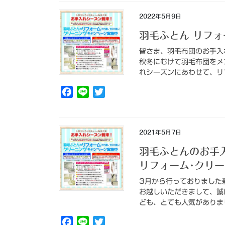
e
e
t
2022年5月9日
b
t
羽毛ふとん リフ
o
e
o
r
皆さま、羽毛布団のお手入
k
秋冬にむけて羽毛布団をメ
れシーズンにあわせて、リフ
F
L
T
a
i
w
c
n
i
e
e
t
2021年5月7日
b
t
羽毛ふとんのお手
o
e
リフォーム･クリ
o
r
k
3月から行っておりました
お越しいただきまして、誠
ども、とても人気がありまし
F
L
T