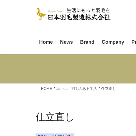
コ
ナ
ン
ビ
テ
ゲ
ン
ー
ツ
シ
へ
ョ
Home
News
Brand
Company
P
ス
ン
キ
に
ッ
移
プ
動
HOME
Jumou 羽毛のある生活
仕立直し
仕立直し