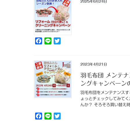
2025年6月24日
F
L
T
a
i
w
c
n
i
e
e
t
2023年4月21日
b
t
羽毛布団 メンテナ
o
e
ングキャンペーン
o
r
k
羽毛布団をメンテナンスす
ょっとチェックしてみてく
んか？ そろそろ買い替え時
F
L
T
a
i
w
c
n
i